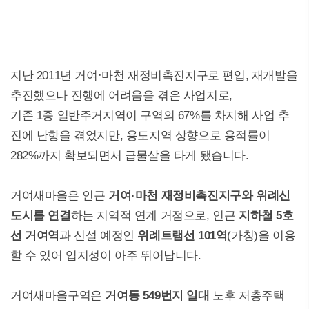
지난 2011년 거여·마천 재정비촉진지구로 편입, 재개발을
추진했으나 진행에 어려움을 겪은 사업지로,
기존 1종 일반주거지역이 구역의 67%를 차지해 사업 추
진에 난항을 겪었지만, 용도지역 상향으로 용적률이
282%까지 확보되면서 급물살을 타게 됐습니다.
거여새마을은 인근
거여·마천 재정비촉진지구와 위례신
도시를 연결
하는 지역적 연계 거점으로, 인근
지하철 5호
선 거여역
과 신설 예정인
위례트램선 101역
(가칭)을 이용
할 수 있어 입지성이 아주 뛰어납니다.
거여새마을구역은
거여동 549번지 일대
노후 저층주택