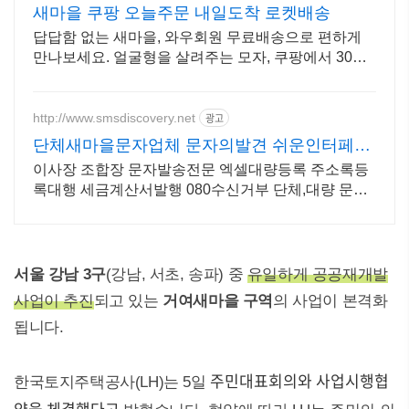
새마을 쿠팡 오늘주문 내일도착 로켓배송
답답함 없는 새마을, 와우회원 무료배송으로 편하게
만나보세요. 얼굴형을 살려주는 모자, 쿠팡에서 30일
무료반품으로 만나보세요.
http://www.smsdiscovery.net
광고
단체새마을문자업체 문자의발견 쉬운인터페이
스 빠른 발송
이사장 조합장 문자발송전문 엑셀대량등록 주소록등
록대행 세금계산서발행 080수신거부 단체,대량 문자
저렴한 가격 다양한 서비스 제공 분할,예약발송,조합
문자
서울 강남 3구
(강남, 서초, 송파) 중
유일하게 공공재개발
사업이 추진
되고 있는
거여새마을 구역
의 사업이 본격화
됩니다.
주민대표회의와 사업시행협
한국토지주택공사(LH)는 5일
약을 체결했다고