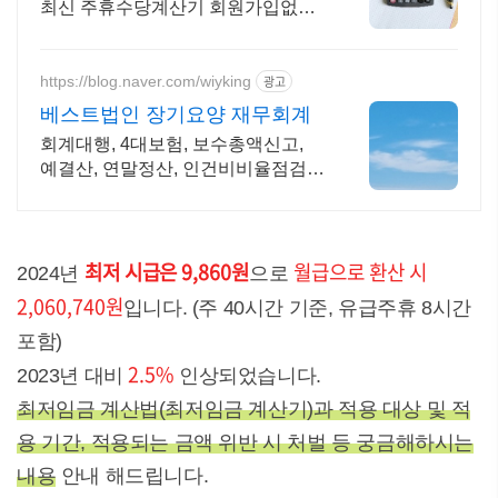
최신 주휴수당계산기 회원가입없이
무료사용가능
https://blog.naver.com/wiyking
광고
베스트법인 장기요양 재무회계
회계대행, 4대보험, 보수총액신고,
예결산, 연말정산, 인건비비율점검,
전출금확인
최저 시급은 9,860원
월급으로 환산 시
2024년
으로
2,060,740원
입니다. (주 40시간 기준, 유급주휴 8시간
포함)
2.5%
2023년 대비
인상되었습니다.
최저임금 계산법(최저임금 계산기)과 적용 대상 및 적
용 기간, 적용되는 금액 위반 시 처벌 등 궁금해하시는
내용
안내 해드립니다.