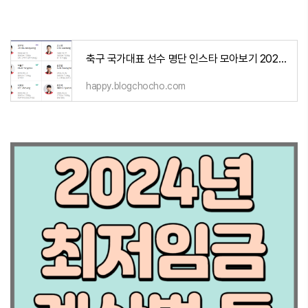
축구 국가대표 선수 명단 인스타 모아보기 2023-이강인,손흥민,김민재,조규성,황인범..
happy.blogchocho.com