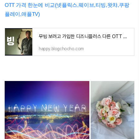
OTT 가격 한눈에 비교(넷플릭스,웨이브,티빙,왓챠,쿠팡
플레이,애플TV)
무빙 보려고 가입한 디즈니플러스 다른 OTT 가격 한눈에 비교(넷플릭스,웨이브,티빙,왓챠,쿠팡플
happy.blogchocho.com