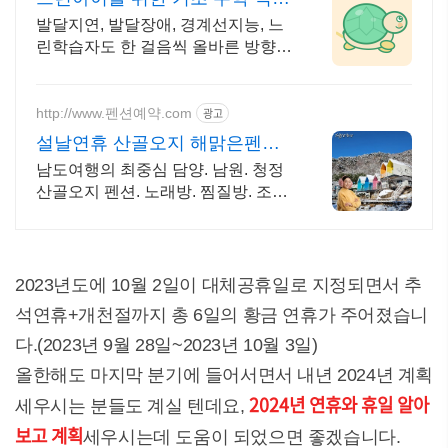
교육 경험으로 만든 앱
발달지연, 발달장애, 경계선지능, 느
린학습자도 한 걸음씩 올바른 방향으
로 나아가요 일반 학습도구가 너무
양이 많고 빠르게 진행된다면
http://www.펜션예약.com
광고
설날연휴 산골오지 해맑은펜션
설날연휴 팩키지 할인가
남도여행의 최중심 담양. 남원. 청정
산골오지 펜션. 노래방. 찜질방. 조식
가능
2023년도에 10월 2일이 대체공휴일로 지정되면서 추
석연휴+개천절까지 총 6일의 황금 연휴가 주어졌습니
다.(2023년 9월 28일~2023년 10월 3일)
올한해도 마지막 분기에 들어서면서 내년 2024년 계획
2024년 연휴와 휴일 알아
세우시는 분들도 계실 텐데요,
보고 계획
세우시는데 도움이 되었으면 좋겠습니다.